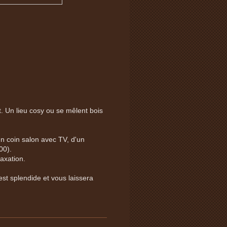
t. Un lieu cosy ou se mêlent bois
un coin salon avec TV, d'un
00).
axation.
est splendide et vous laissera